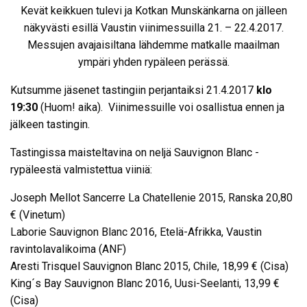
Kevät keikkuen tulevi ja Kotkan Munskänkarna on jälleen
näkyvästi esillä Vaustin viinimessuilla 21. – 22.4.2017.
Messujen avajaisiltana lähdemme matkalle maailman
ympäri yhden rypäleen perässä.
Kutsumme jäsenet tastingiin perjantaiksi 21.4.2017
klo
19:30
(Huom! aika). Viinimessuille voi osallistua ennen ja
jälkeen tastingin.
Tastingissa maisteltavina on neljä Sauvignon Blanc -
rypäleestä valmistettua viiniä:
Joseph Mellot Sancerre La Chatellenie 2015, Ranska 20,80
€ (Vinetum)
Laborie Sauvignon Blanc 2016, Etelä-Afrikka, Vaustin
ravintolavalikoima (ANF)
Aresti Trisquel Sauvignon Blanc 2015, Chile, 18,99 € (Cisa)
King´s Bay Sauvignon Blanc 2016, Uusi-Seelanti, 13,99 €
(Cisa)