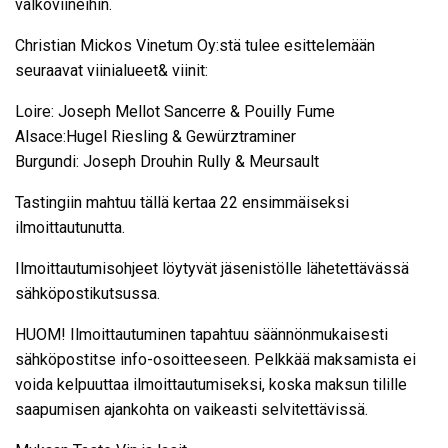
valkoviineihin.
Christian Mickos Vinetum Oy:stä tulee esittelemään
seuraavat viinialueet& viinit:
Loire: Joseph Mellot Sancerre & Pouilly Fume
Alsace:Hugel Riesling & Gewürztraminer
Burgundi: Joseph Drouhin Rully & Meursault
Tastingiin mahtuu tällä kertaa 22 ensimmäiseksi
ilmoittautunutta.
Ilmoittautumisohjeet löytyvät jäsenistölle lähetettävässä
sähköpostikutsussa.
HUOM! Ilmoittautuminen tapahtuu säännönmukaisesti
sähköpostitse info-osoitteeseen. Pelkkää maksamista ei
voida kelpuuttaa ilmoittautumiseksi, koska maksun tilille
saapumisen ajankohta on vaikeasti selvitettävissä.