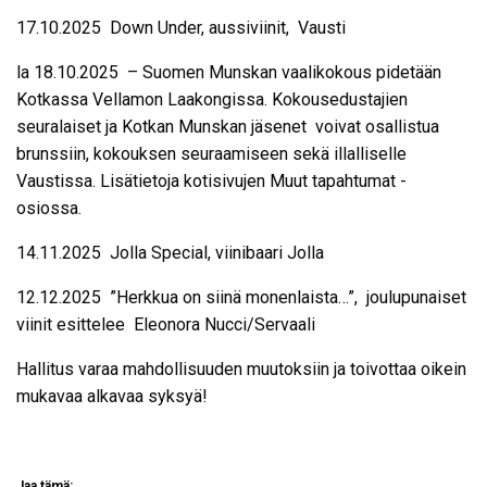
17.10.2025 Down Under, aussiviinit, Vausti
la 18.10.2025 – Suomen Munskan vaalikokous pidetään
Kotkassa Vellamon Laakongissa. Kokousedustajien
seuralaiset ja Kotkan Munskan jäsenet voivat osallistua
brunssiin, kokouksen seuraamiseen sekä illalliselle
Vaustissa. Lisätietoja kotisivujen Muut tapahtumat -
osiossa.
14.11.2025 Jolla Special, viinibaari Jolla
12.12.2025 ”Herkkua on siinä monenlaista…”, joulupunaiset
viinit esittelee Eleonora Nucci/Servaali
Hallitus varaa mahdollisuuden muutoksiin ja toivottaa oikein
mukavaa alkavaa syksyä!
Jaa tämä: