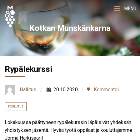
MENU
Kotkan Munskänkarna
Rypälekurssi
Hallitus
20.10.2020
Kommentoi
KOULUTUS
Lokakuussa päättyneen rypälekurssin läpäisivät yhdeksän
yhdistyksen jäsentä. Hyvää työtä oppilaat ja kouluttajamme
Jorma Härkisaari!