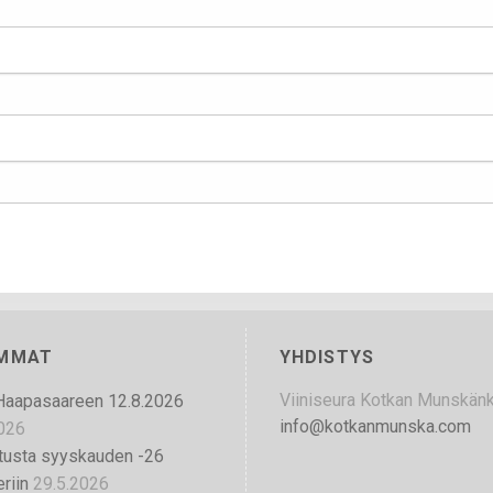
IMMAT
YHDISTYS
Viiniseura Kotkan Munskän
Haapasaareen 12.8.2026
info@kotkanmunska.com
026
tusta syyskauden -26
riin
29.5.2026