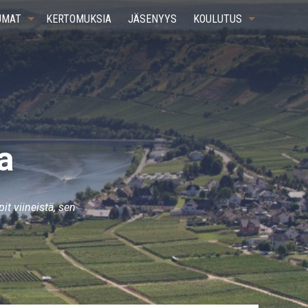
UMAT
KERTOMUKSIA
JÄSENYYS
KOULUTUS
a
 viineistä, sen