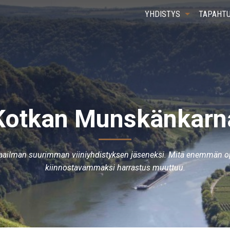
YHDISTYS
TAPAHT
Kotkan Munskänkarn
ailman suurimman viiniyhdistyksen jäseneksi. Mitä enemmän opit
kiinnostavammaksi harrastus muuttuu.