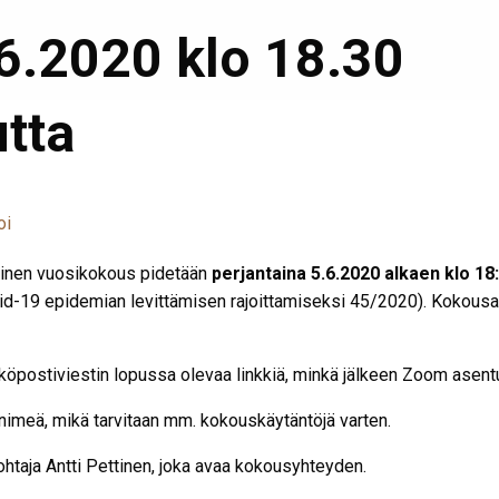
6.2020 klo 18.30
tta
oi
äinen vuosikokous pidetään
perjantaina 5.6.2020 alkaen klo 18
id-19 epidemian levittämisen rajoittamiseksi 45/2020). Kokousasi
köpostiviestin lopussa olevaa linkkiä, minkä jälkeen Zoom asent
imeä, mikä tarvitaan mm. kokouskäytäntöjä varten.
taja Antti Pettinen, joka avaa kokousyhteyden.