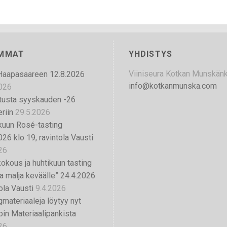
IMMAT
YHDISTYS
Viiniseura Kotkan Munskän
Haapasaareen 12.8.2026
info@kotkanmunska.com
026
tusta syyskauden -26
riin
29.5.2026
kuun Rosé-tasting
026 klo 19, ravintola Vausti
26
okous ja huhtikuun tasting
 malja keväälle” 24.4.2026
ola Vausti
9.4.2026
gmateriaaleja löytyy nyt
in Materiaalipankista
26