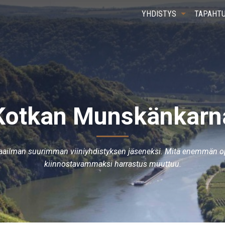
YHDISTYS
TAPAHT
Kotkan Munskänkarn
ailman suurimman viiniyhdistyksen jäseneksi. Mitä enemmän opit
kiinnostavammaksi harrastus muuttuu.