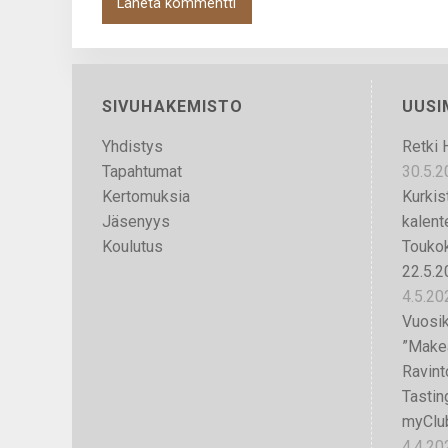
SIVUHAKEMISTO
UUS
Yhdistys
Retki 
Tapahtumat
30.5.2
Kertomuksia
Kurkis
Jäsenyys
kalente
Koulutus
Touko
22.5.2
4.5.20
Vuosik
”Makea
Ravint
Tastin
myClub
4.4.20