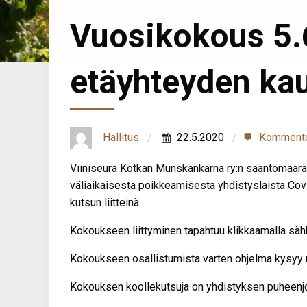
Vuosikokous 5.
etäyhteyden kau
Hallitus
22.5.2020
Komment
Viiniseura Kotkan Munskänkarna ry:n sääntömäär
väliaikaisesta poikkeamisesta yhdistyslaista Cov
kutsun liitteinä.
Kokoukseen liittyminen tapahtuu klikkaamalla säh
Kokoukseen osallistumista varten ohjelma kysyy n
Kokouksen koollekutsuja on yhdistyksen puheenjoh